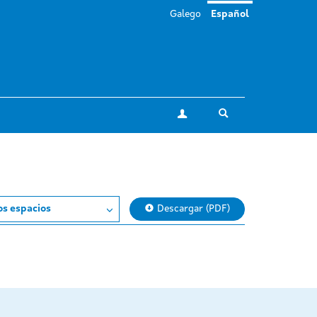
Galego
Español
Toggle search
Mi cuenta
os espacios
Descargar (PDF)