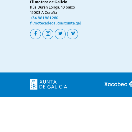
Filmoteca de Galicia
Rúa Durán Loriga, 10 baixo
15003 A Coruña
+34 881 881 260
filmotecadegalicia@xunta.gal
facebook
instagram
twitter
vimeo