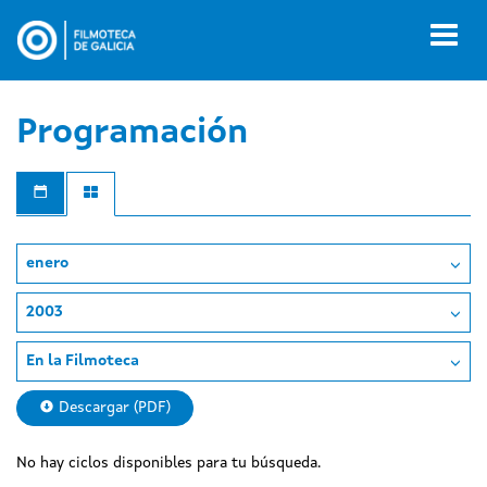
Pasar
al
Toggl
contenido
naviga
principal
Programación
enero
2003
En la Filmoteca
Descargar (PDF)
No hay ciclos disponibles para tu búsqueda.