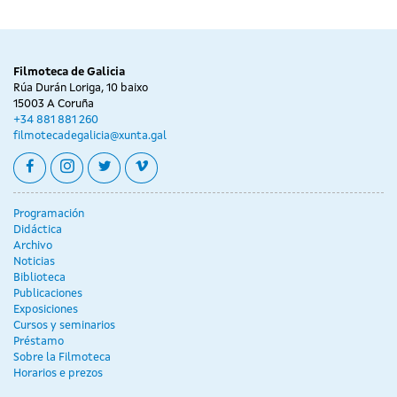
Filmoteca de Galicia
Rúa Durán Loriga, 10 baixo
15003 A Coruña
+34 881 881 260
filmotecadegalicia@xunta.gal
facebook
instagram
twitter
vimeo
Programación
Didáctica
Archivo
Noticias
Biblioteca
Publicaciones
Exposiciones
Cursos y seminarios
Préstamo
Sobre la Filmoteca
Horarios e prezos