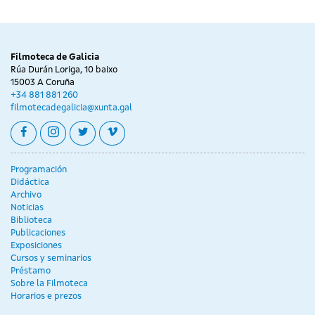
Filmoteca de Galicia
Rúa Durán Loriga, 10 baixo
15003 A Coruña
+34 881 881 260
filmotecadegalicia@xunta.gal
facebook
instagram
twitter
vimeo
Programación
Didáctica
Archivo
Noticias
Biblioteca
Publicaciones
Exposiciones
Cursos y seminarios
Préstamo
Sobre la Filmoteca
Horarios e prezos