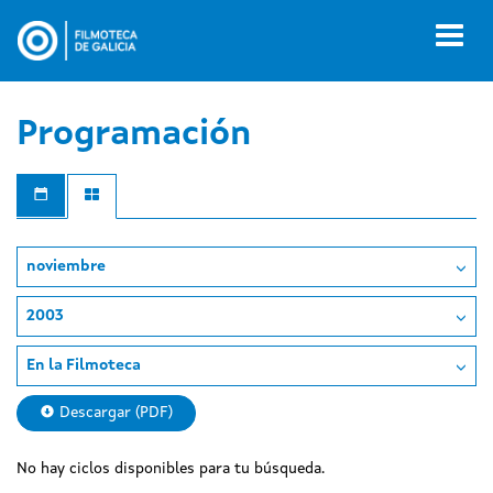
Pasar
al
Toggl
contenido
naviga
principal
Programación
noviembre
2003
En la Filmoteca
Descargar (PDF)
No hay ciclos disponibles para tu búsqueda.