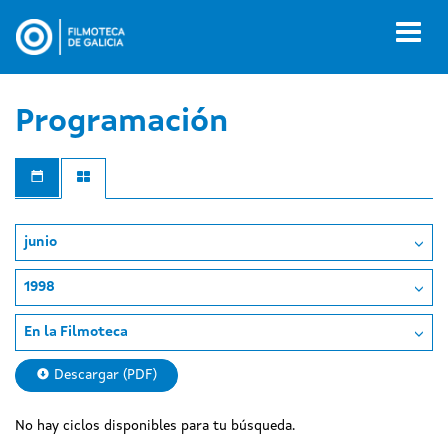
Pasar
al
Toggl
contenido
naviga
principal
Programación
junio
1998
En la Filmoteca
Descargar (PDF)
No hay ciclos disponibles para tu búsqueda.