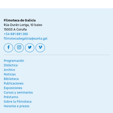
Filmoteca de Galicia
Rúa Durán Loriga, 10 baixo
15003 A Coruña
+34 881 881 260
filmotecadegalicia@xunta.gal
facebook
instagram
twitter
vimeo
Programación
Didáctica
Archivo
Noticias
Biblioteca
Publicaciones
Exposiciones
Cursos y seminarios
Préstamo
Sobre la Filmoteca
Horarios e prezos