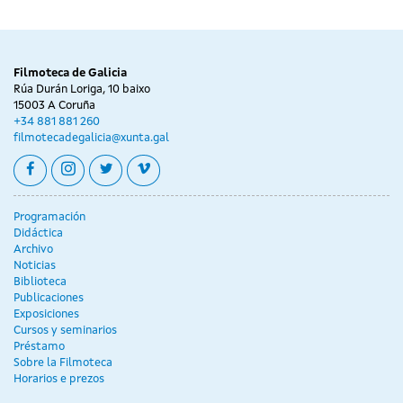
Filmoteca de Galicia
Rúa Durán Loriga, 10 baixo
15003 A Coruña
+34 881 881 260
filmotecadegalicia@xunta.gal
facebook
instagram
twitter
vimeo
Programación
Didáctica
Archivo
Noticias
Biblioteca
Publicaciones
Exposiciones
Cursos y seminarios
Préstamo
Sobre la Filmoteca
Horarios e prezos