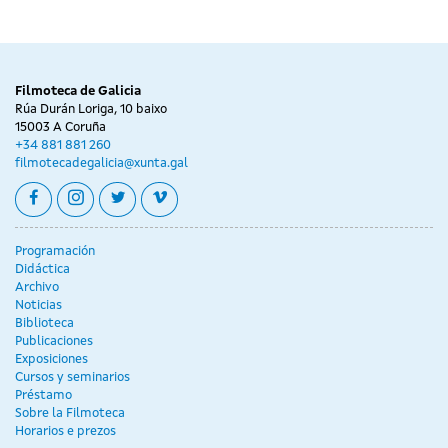
Filmoteca de Galicia
Rúa Durán Loriga, 10 baixo
15003 A Coruña
+34 881 881 260
filmotecadegalicia@xunta.gal
facebook
instagram
twitter
vimeo
Programación
Didáctica
Archivo
Noticias
Biblioteca
Publicaciones
Exposiciones
Cursos y seminarios
Préstamo
Sobre la Filmoteca
Horarios e prezos