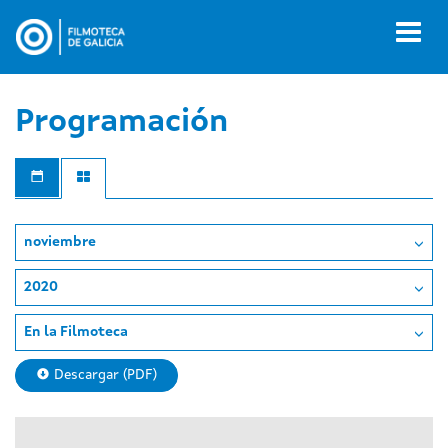
Pasar
al
Toggl
contenido
naviga
principal
Programación
noviembre
2020
En la Filmoteca
Descargar (PDF)