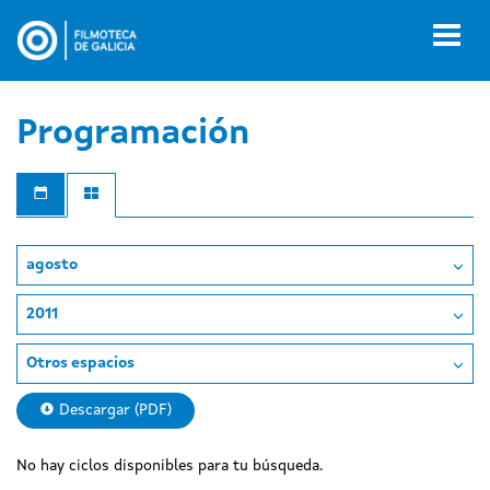
Pasar
al
Toggl
contenido
naviga
principal
Programación
agosto
2011
Otros espacios
Descargar (PDF)
No hay ciclos disponibles para tu búsqueda.