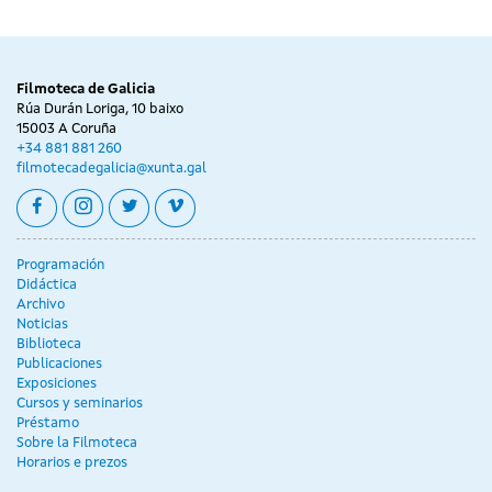
Filmoteca de Galicia
Rúa Durán Loriga, 10 baixo
15003 A Coruña
+34 881 881 260
filmotecadegalicia@xunta.gal
facebook
instagram
twitter
vimeo
Programación
Didáctica
Archivo
Noticias
Biblioteca
Publicaciones
Exposiciones
Cursos y seminarios
Préstamo
Sobre la Filmoteca
Horarios e prezos