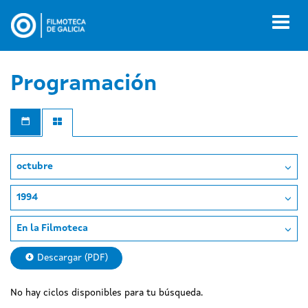
Pasar
al
Toggl
contenido
naviga
principal
Programación
octubre
1994
En la Filmoteca
Descargar (PDF)
No hay ciclos disponibles para tu búsqueda.