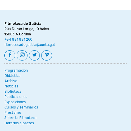
Filmoteca de Galicia
Rúa Durán Loriga, 10 baixo
15003 A Coruña
+34 881 881 260
filmotecadegalicia@xunta.gal
facebook
instagram
twitter
vimeo
Programación
Didáctica
Archivo
Noticias
Biblioteca
Publicaciones
Exposiciones
Cursos y seminarios
Préstamo
Sobre la Filmoteca
Horarios e prezos