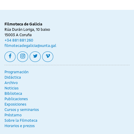
Filmoteca de Galicia
Rúa Durán Loriga, 10 baixo
15003 A Coruña
+34 881 881 260
filmotecadegalicia@xunta.gal
facebook
instagram
twitter
vimeo
Programación
Didáctica
Archivo
Noticias
Biblioteca
Publicaciones
Exposiciones
Cursos y seminarios
Préstamo
Sobre la Filmoteca
Horarios e prezos