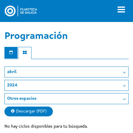
Pasar
al
Toggl
contenido
naviga
principal
Programación
abril
2024
Otros espacios
Descargar (PDF)
No hay ciclos disponibles para tu búsqueda.