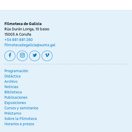
Filmoteca de Galicia
Rúa Durán Loriga, 10 baixo
15003 A Coruña
+34 881 881 260
filmotecadegalicia@xunta.gal
facebook
instagram
twitter
vimeo
Programación
Didáctica
Archivo
Noticias
Biblioteca
Publicaciones
Exposiciones
Cursos y seminarios
Préstamo
Sobre la Filmoteca
Horarios e prezos