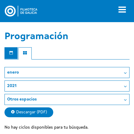
Pasar
al
Toggl
contenido
naviga
principal
Programación
enero
2021
Otros espacios
Descargar (PDF)
No hay ciclos disponibles para tu búsqueda.