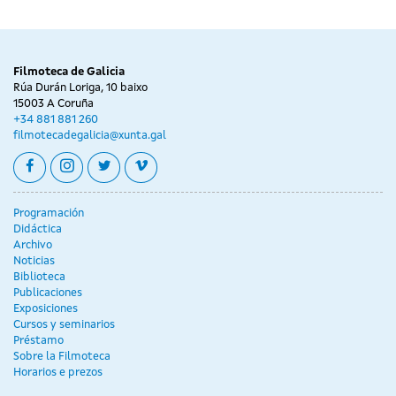
Filmoteca de Galicia
Rúa Durán Loriga, 10 baixo
15003 A Coruña
+34 881 881 260
filmotecadegalicia@xunta.gal
facebook
instagram
twitter
vimeo
Programación
Didáctica
Archivo
Noticias
Biblioteca
Publicaciones
Exposiciones
Cursos y seminarios
Préstamo
Sobre la Filmoteca
Horarios e prezos