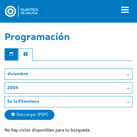
Pasar
al
Toggl
contenido
naviga
principal
Programación
diciembre
2004
En la Filmoteca
Descargar (PDF)
No hay ciclos disponibles para tu búsqueda.