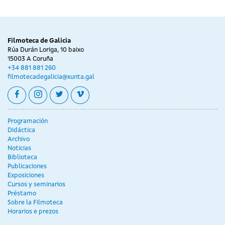
Filmoteca de Galicia
Rúa Durán Loriga, 10 baixo
15003 A Coruña
+34 881 881 260
filmotecadegalicia@xunta.gal
facebook
instagram
twitter
vimeo
Programación
Didáctica
Archivo
Noticias
Biblioteca
Publicaciones
Exposiciones
Cursos y seminarios
Préstamo
Sobre la Filmoteca
Horarios e prezos