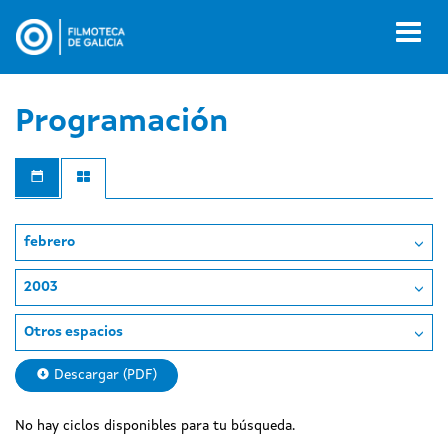
Pasar
al
Toggl
contenido
naviga
principal
Programación
febrero
2003
Otros espacios
Descargar (PDF)
No hay ciclos disponibles para tu búsqueda.