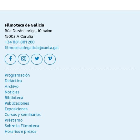
Filmoteca de Galicia
Rúa Durán Loriga, 10 baixo
15003 A Coruña
+34 881 881 260
filmotecadegalicia@xunta.gal
facebook
instagram
twitter
vimeo
Programación
Didáctica
Archivo
Noticias
Biblioteca
Publicaciones
Exposiciones
Cursos y seminarios
Préstamo
Sobre la Filmoteca
Horarios e prezos