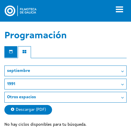
Pasar
al
Toggl
contenido
naviga
principal
Programación
septiembre
1991
Otros espacios
Descargar (PDF)
No hay ciclos disponibles para tu búsqueda.