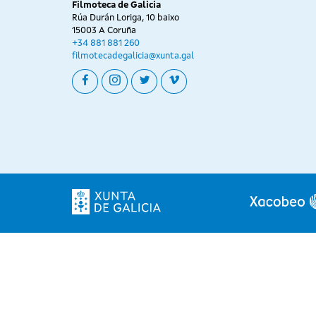
Filmoteca de Galicia
Rúa Durán Loriga, 10 baixo
15003 A Coruña
+34 881 881 260
filmotecadegalicia@xunta.gal
facebook
instagram
twitter
vimeo