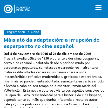
Pasar
al
Toggl
contenido
naviga
principal
Programación
Ciclos
Máis aló da adaptación: a irrupción do
esperpento no cine español
Del 4 de noviembre de 2016 al 21 de diciembre de 2016
Tras a traxedia bélica de 1936 e durante a durísima posguerra,
certo cine español —habitado desde o período mudo por
personaxes populares, sainetescos e zarzueleiros— afrontará,
malia as dificultades censoras, un camiño cara a unha
intransferible e reflexiva modernidade, grotesca e esperpéntica,
final mais só parcialmente abortada, semellante en certo sentido
á levada a cabo no seu tempo polo escritor Ramón María del
Valle-Inclán. Esta nova e dolorosa visita aos espellos cóncavos do
Callejón del Gato, trascendental para a historia do cine hispano,
depende tanto ou máis que dunha influencia directa do autor
galego (ou de pintores como Francisco de Goya ou José