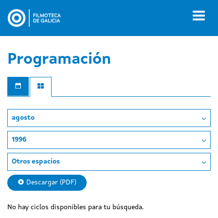
Pasar
al
Toggl
contenido
naviga
principal
Programación
agosto
1996
Otros espacios
Descargar (PDF)
No hay ciclos disponibles para tu búsqueda.