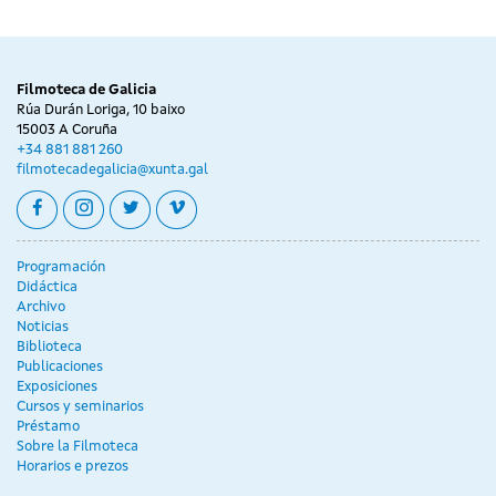
Filmoteca de Galicia
Rúa Durán Loriga, 10 baixo
15003 A Coruña
+34 881 881 260
filmotecadegalicia@xunta.gal
facebook
instagram
twitter
vimeo
Programación
Didáctica
Archivo
Noticias
Biblioteca
Publicaciones
Exposiciones
Cursos y seminarios
Préstamo
Sobre la Filmoteca
Horarios e prezos