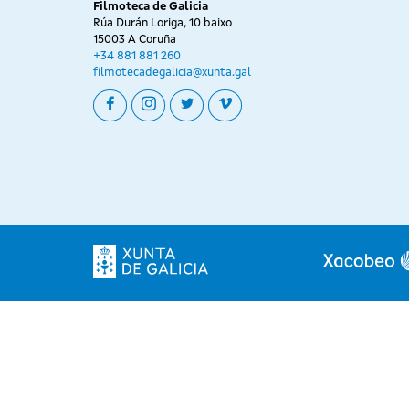
Filmoteca de Galicia
Rúa Durán Loriga, 10 baixo
15003 A Coruña
+34 881 881 260
filmotecadegalicia@xunta.gal
facebook
instagram
twitter
vimeo