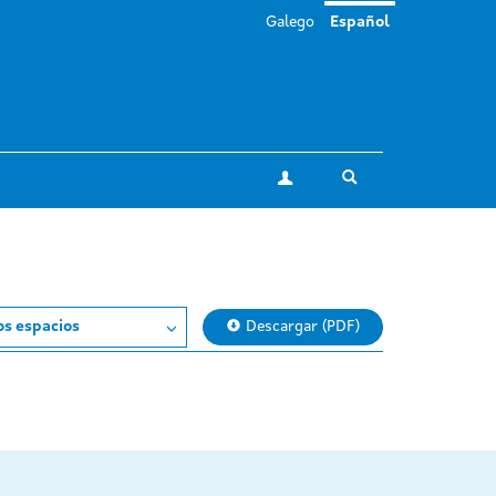
Galego
Español
Toggle search
Mi cuenta
os espacios
Descargar (PDF)