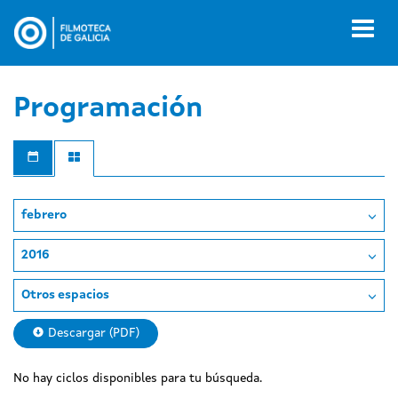
Pasar
al
Toggl
contenido
naviga
principal
Programación
febrero
2016
Otros espacios
Descargar (PDF)
No hay ciclos disponibles para tu búsqueda.