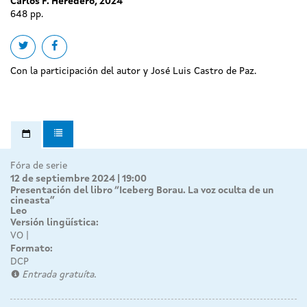
Carlos F. Heredero, 2024
648 pp.
Share on twitter
Share on facebook
Con la participación del autor y José Luis Castro de Paz.
Fóra de serie
12 de septiembre 2024 | 19:00
Presentación del libro “Iceberg Borau. La voz oculta de un
cineasta”
Leo
Versión lingüística:
VO
Formato:
DCP
Entrada gratuíta.