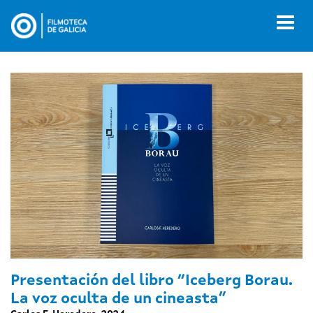
Pasar
al
Toggl
contenido
naviga
principal
Presentación del libro “Iceberg Borau.
La voz oculta de un cineasta”