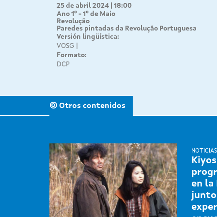
25 de abril 2024 | 18:00
Ano 1º - 1º de Maio
Revolução
Paredes pintadas da Revoluçâo Portuguesa
Versión lingüística:
VOSG
Formato:
DCP
Otros contenidos
NOTICIAS
Kiyos
progr
en la
junto
exper