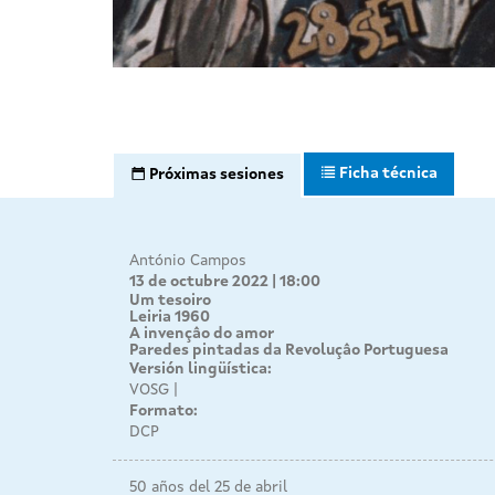
Ficha técnica
Próximas sesiones
António Campos
13 de octubre 2022 | 18:00
Um tesoiro
Leiria 1960
A invençâo do amor
Paredes pintadas da Revoluçâo Portuguesa
Versión lingüística:
VOSG
Formato:
DCP
50 años del 25 de abril