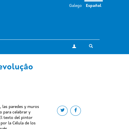
Galego
Español
Toggle search
Mi cuenta
evoluçâo
4, las paredes y muros
Share on twitter
Share on facebook
o para celebrar y
l texto del pintor
por la Célula de los
gués.