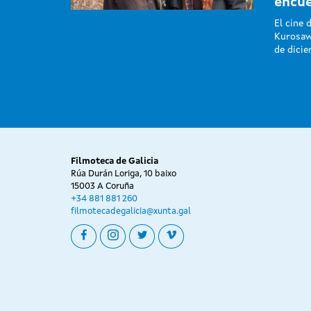
encue
El cine 
Kurosaw
de dicie
Filmoteca de Galicia
Rúa Durán Loriga, 10 baixo
15003 A Coruña
+34 881 881 260
filmotecadegalicia@xunta.gal
facebook
instagram
twitter
vimeo