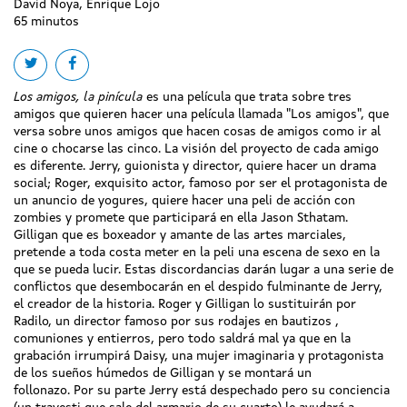
David Noya, Enrique Lojo
65 minutos
Share on twitter
Share on facebook
Los amigos, la pinícula
es una película que trata sobre tres
amigos que quieren hacer una película llamada "Los amigos", que
versa sobre unos amigos que hacen cosas de amigos como ir al
cine o chocarse las cinco. La visión del proyecto de cada amigo
es diferente. Jerry, guionista y director, quiere hacer un drama
social; Roger, exquisito actor, famoso por ser el protagonista de
un anuncio de yogures, quiere hacer una peli de acción con
zombies y promete que participará en ella Jason Sthatam.
Gilligan que es boxeador y amante de las artes marciales,
pretende a toda costa meter en la peli una escena de sexo en la
que se pueda lucir. Estas discordancias darán lugar a una serie de
conflictos que desembocarán en el despido fulminante de Jerry,
el creador de la historia. Roger y Gilligan lo sustituirán por
Radilo, un director famoso por sus rodajes en bautizos ,
comuniones y entierros, pero todo saldrá mal ya que en la
grabación irrumpirá Daisy, una mujer imaginaria y protagonista
de los sueños húmedos de Gilligan y se montará un
follonazo. Por su parte Jerry está despechado pero su conciencia