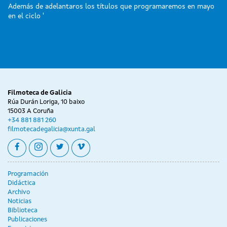
Además de adelantaros los títulos que programaremos en mayo
en el ciclo '
Filmoteca de Galicia
Rúa Durán Loriga, 10 baixo
15003 A Coruña
+34 881 881 260
filmotecadegalicia@xunta.gal
facebook
instagram
twitter
vimeo
Programación
Didáctica
Archivo
Noticias
Biblioteca
Publicaciones