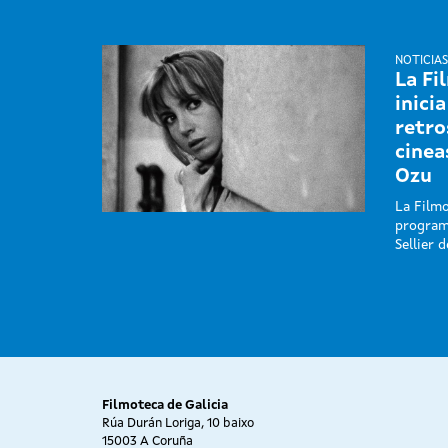
NOTICIAS
La Fi
inici
retro
cinea
Ozu
La Filmo
program
Sellier 
Filmoteca de Galicia
Rúa Durán Loriga, 10 baixo
15003 A Coruña