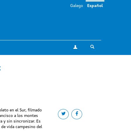
Galego
Español
Toggle search
Mi cuenta
t
leto en el Sur, filmado
Share on twitter
Share on facebook
ancisco a los montes
a y sin sincronizar. Es
o de vida campesino del