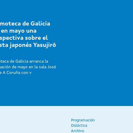
lmoteca de Galicia
a en mayo una
spectiva sobre el
sta japonés Yasujirô
teca de Galicia arranca la
ación de mayo en la sala José
de A Coruña con v
Programación
Didáctica
Archivo