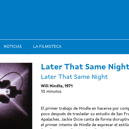
NOTICIAS
LA FILMOTECA
Later That Same Nigh
Later That Same Night
Will Hindle, 1971
10 minutos
El primer trabajo de Hindle en hacerse por comp
poco después de trasladar su estudio de San Fr
Apalaches. Jackie Dicie canta de forma disruptiv
el primer intento de Hindle de expresar el estil