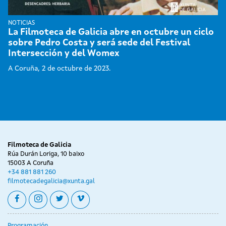
NOTICIAS
La Filmoteca de Galicia abre en octubre un ciclo
sobre Pedro Costa y será sede del Festival
Intersección y del Womex
A Coruña, 2 de octubre de 2023.
Filmoteca de Galicia
Rúa Durán Loriga, 10 baixo
15003 A Coruña
+34 881 881 260
filmotecadegalicia@xunta.gal
facebook
instagram
twitter
vimeo
Programación