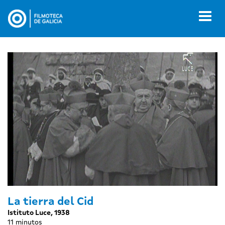
Pasar
al
Toggl
contenido
naviga
principal
La tierra del Cid
Istituto Luce, 1938
11 minutos