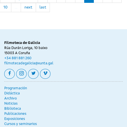
10
…
next
last
Filmoteca de Galicia
Rúa Durán Loriga, 10 baixo
15003 A Coruña
+34 881 881 260
filmotecadegalicia@xunta.gal
facebook
instagram
twitter
vimeo
Programación
Didáctica
Archivo
Noticias
Biblioteca
Publicaciones
Exposiciones
Cursos y seminarios