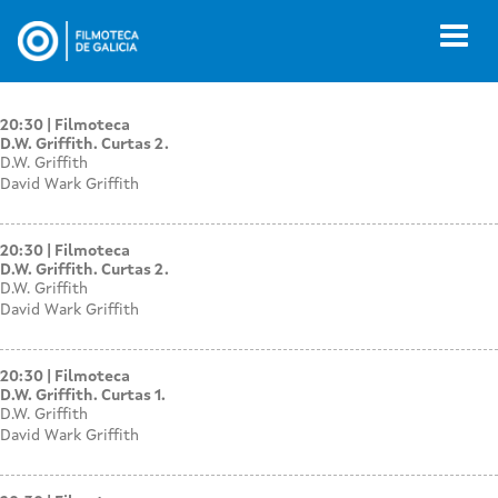
Pasar
al
Toggl
contenido
naviga
principal
20:30
Filmoteca
D.W. Griffith. Curtas 2.
D.W. Griffith
David Wark Griffith
20:30
Filmoteca
D.W. Griffith. Curtas 2.
D.W. Griffith
David Wark Griffith
20:30
Filmoteca
D.W. Griffith. Curtas 1.
D.W. Griffith
David Wark Griffith