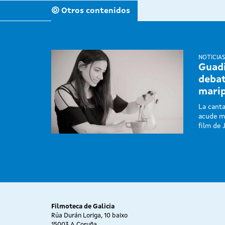
Otros contenidos
NOTICIAS
Guadi
debat
marip
La cant
acude ma
film de 
Filmoteca de Galicia
Rúa Durán Loriga, 10 baixo
15003 A Coruña