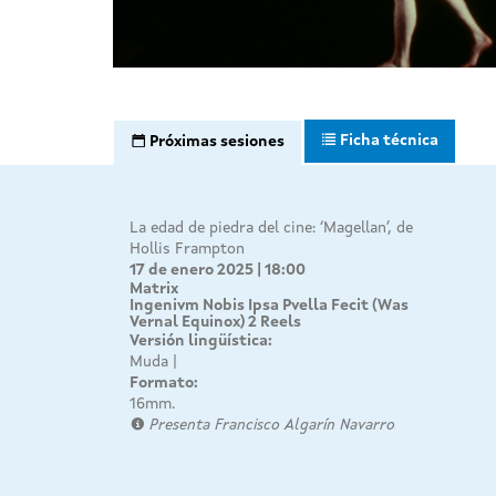
Ficha técnica
Próximas sesiones
La edad de piedra del cine: ‘Magellan’, de
Hollis Frampton
17 de enero 2025 | 18:00
Matrix
Ingenivm Nobis Ipsa Pvella Fecit (Was
Vernal Equinox) 2 Reels
Versión lingüística:
Muda
Formato:
16mm.
Presenta Francisco Algarín Navarro