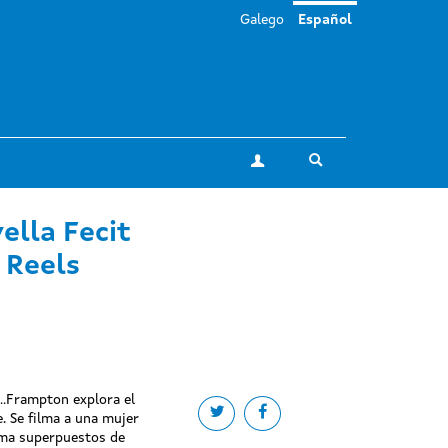
Galego
Español
Toggle search
Mi cuenta
ella Fecit
 Reels
.Frampton explora el
Share on twitter
Share on facebook
 Se filma a una mujer
ama superpuestos de