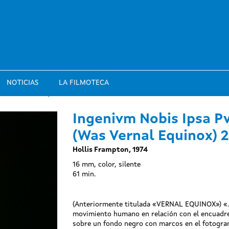
NOTICIAS
LA FILMOTECA
Ingenivm Nobis Ipsa Pv
(Was Vernal Equinox) 2
Hollis Frampton, 1974
16 mm, color, silente
61 min.
(Anteriormente titulada «VERNAL EQUINOX») «..
movimiento humano en relación con el encuadre.
sobre un fondo negro con marcos en el fotogr