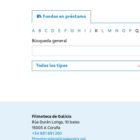
Fondos en préstamo
A
B
C
D
E
F
G
H
I
J
K
L
M
N
O
P
Q
Búsqueda general
Tipo
Filmoteca de Galicia
Rúa Durán Loriga, 10 baixo
15003 A Coruña
+34 881 881 260
filmotecadegalicia@xunta.gal