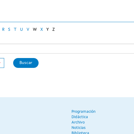
R
S
T
U
V
W
X
Y
Z
Buscar
Programación
Didáctica
Archivo
Noticias
Biblioteca