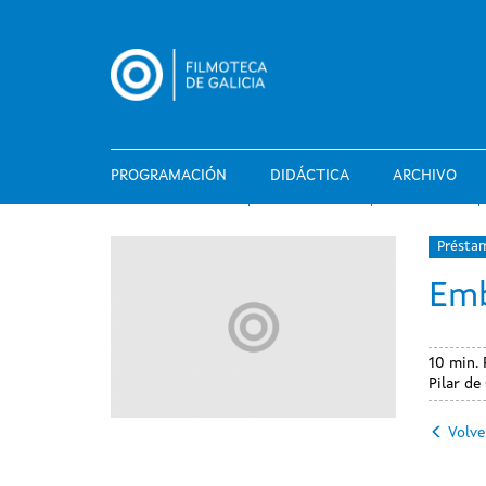
Pasar
al
contenido
principal
PROGRAMACIÓN
DIDÁCTICA
ARCHIVO
Présta
Em
10 min.
Pilar de
Volve