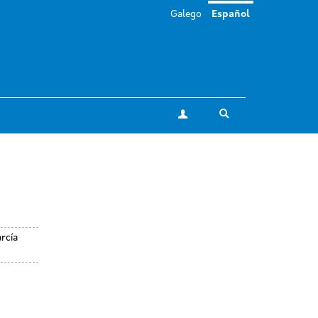
Galego
Español
Toggle search
Mi cuenta
rcía