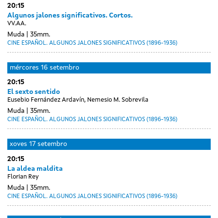
20:15
sessions
setembro
Algunos jalones significativos. Cortos.
VV.AA.
Muda
35mm.
CINE ESPAÑOL. ALGUNOS JALONES SIGNIFICATIVOS (1896-1936)
mércores
16 setembro
20:15
El sexto sentido
Eusebio Fernández Ardavín, Nemesio M. Sobrevila
Muda
35mm.
CINE ESPAÑOL. ALGUNOS JALONES SIGNIFICATIVOS (1896-1936)
xoves
17 setembro
20:15
La aldea maldita
Florian Rey
Muda
35mm.
CINE ESPAÑOL. ALGUNOS JALONES SIGNIFICATIVOS (1896-1936)