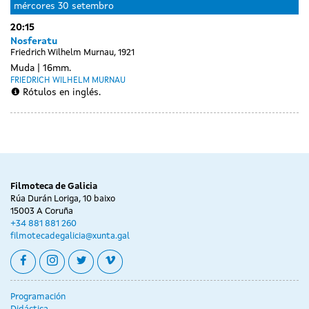
mércores
30 setembro
20:15
Nosferatu
Friedrich Wilhelm Murnau, 1921
Muda
16mm.
FRIEDRICH WILHELM MURNAU
Rótulos en inglés.
Day
Day
Day
xoves
venres
sábado
without
without
without
01
02
03
sessions
sessions
sessions
outubro
outubro
outubro
Filmoteca de Galicia
Rúa Durán Loriga, 10 baixo
15003 A Coruña
+34 881 881 260
filmotecadegalicia@xunta.gal
facebook
instagram
twitter
vimeo
Programación