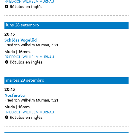
FRIEDRICH WILHELM MURNAU
Rótulos en inglés.
Day
sábado
luns
28 setembro
without
26
20:15
sessions
setembro
Schlöss Vogelöd
Friedrich Wilhelm Murnau, 1921
Muda
16mm.
FRIEDRICH WILHELM MURNAU
Rótulos en inglés.
martes
29 setembro
20:15
Nosferatu
Friedrich Wilhelm Murnau, 1921
Muda
16mm.
FRIEDRICH WILHELM MURNAU
Rótulos en inglés.