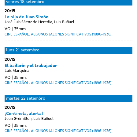
venres
18 setembro
20:15
La hija de Juan Simón
José Luis Sáenz de Heredia, Luis Buñuel
VO
35mm.
CINE ESPAÑOL. ALGUNOS JALONES SIGNIFICATIVOS (1896-1936)
Day
sábado
luns
21 setembro
without
19
20:15
sessions
setembro
El bailarín y el trabajador
Luis Marquina
VO
35mm.
CINE ESPAÑOL. ALGUNOS JALONES SIGNIFICATIVOS (1896-1936)
martes
22 setembro
20:15
¡Centinela, alerta!
Jean Grémillon, Luis Buñuel
VO
35mm.
CINE ESPAÑOL. ALGUNOS JALONES SIGNIFICATIVOS (1896-1936)