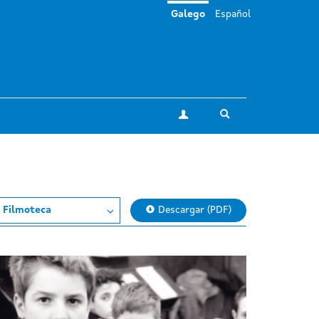
Galego
Español
Toggle search
A miña conta
 Filmoteca
Descargar (PDF)