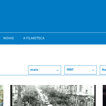
NOVAS
A FILMOTECA
maio
1997
Na