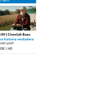
11
0 abril
without
abril
sessions
1:00
Cineclub Bueu
na historia verdadera
vid Lynch
OSE
HD
ay
Day
7
18
thout
without
bril
abril
ssions
sessions