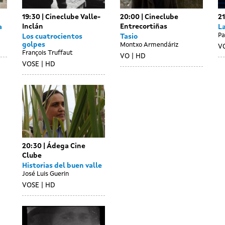
19:30
Cineclube Valle-
20:00
Cineclube
2
Inclán
Entrecortiñas
a
L
Pa
Los cuatrocientos
Tasio
golpes
Montxo Armendáriz
V
François Truffaut
VO
HD
VOSE
HD
20:30
Ádega Cine
Clube
Historias del buen valle
José Luis Guerin
VOSE
HD