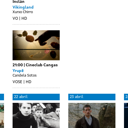
Inclán
Vikingland
Xurxo Chirro
VO
HD
21:00
Cineclub Cangas
Yrupẽ
Candela Sotos
VOSE
HD
22 abril
23 abril
2