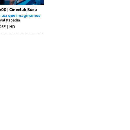
1:00
Cineclub Bueu
a luz que imaginamos
yal Kapadia
OSE
HD