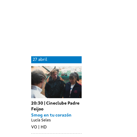
Day
28
27 abril
without
abril
sessions
20:30
Cineclube Padre
Feijoo
Smog en tu corazón
Lucía Seles
VO
HD