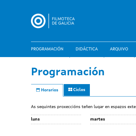
Ir
o
contido
principal
PROGRAMACIÓN
DIDÁCTICA
ARQUIVO
Programación
Ciclos
Horarios
As seguintes proxeccións teñen lugar en espazos exte
luns
martes
Day
Day