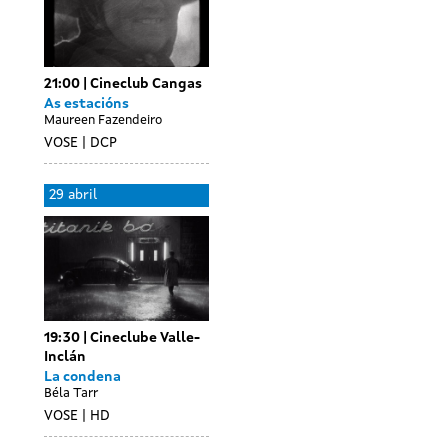
21:00
Cineclub Cangas
As estacións
Maureen Fazendeiro
VOSE
DCP
Day
D
30
0
29 abril
without
wi
abril
m
sessions
se
19:30
Cineclube Valle-
Inclán
La condena
Béla Tarr
VOSE
HD