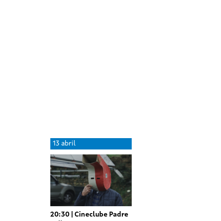
06
07
without
without
abril
abril
sessions
sessions
Day
14
13 abril
without
abril
sessions
20:30
Cineclube Padre