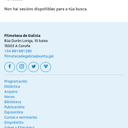
Non hai sesións dispoñibles para a túa busca.
Filmoteca de Galicia
Rúa Durán Loriga, 10 baixo
15003 A Coruña
+34 881 881 260
filmotecadegalicia@xunta.gal
facebook
instagram
twitter
vimeo
Programación
Didáctica
Arquivo
Novas
Biblioteca
Publicacións
Exposicións
Cursos e seminarios
Empréstito
Sobre a Filmoteca