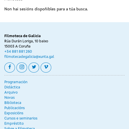
Non hai sesións dispoñibles para a túa busca.
Filmoteca de Galicia
Rúa Durán Loriga, 10 baixo
15003 A Coruña
+34 881 881 260
filmotecadegalicia@xunta.gal
facebook
instagram
twitter
vimeo
Programación
Didáctica
Arquivo
Novas
Biblioteca
Publicacións
Exposicións
Cursos e seminarios
Empréstito
Sobre a Filmoteca