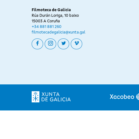
Filmoteca de Galicia
Rúa Durán Loriga, 10 baixo
15003 A Coruña
+34 881 881 260
filmotecadegalicia@xunta.gal
facebook
instagram
twitter
vimeo