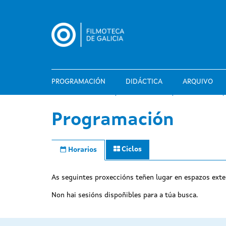
Ir
o
contido
principal
PROGRAMACIÓN
DIDÁCTICA
ARQUIVO
Programación
Ciclos
Horarios
As seguintes proxeccións teñen lugar en espazos exte
Non hai sesións dispoñibles para a túa busca.