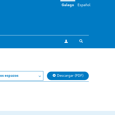
Galego
Español
Toggle search
A miña conta
os espazos
Descargar (PDF)