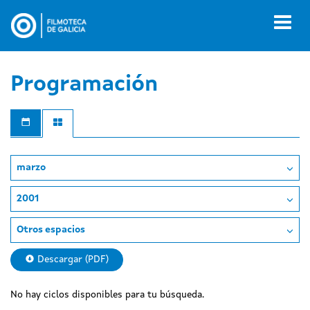
Pasar
al
Toggl
contenido
naviga
principal
Programación
marzo
2001
Otros espacios
Descargar (PDF)
No hay ciclos disponibles para tu búsqueda.