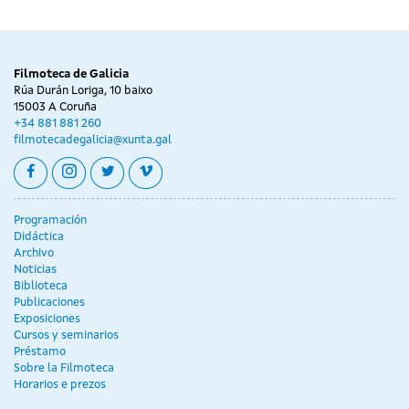
Filmoteca de Galicia
Rúa Durán Loriga, 10 baixo
15003 A Coruña
+34 881 881 260
filmotecadegalicia@xunta.gal
facebook
instagram
twitter
vimeo
Programación
Didáctica
Archivo
Noticias
Biblioteca
Publicaciones
Exposiciones
Cursos y seminarios
Préstamo
Sobre la Filmoteca
Horarios e prezos