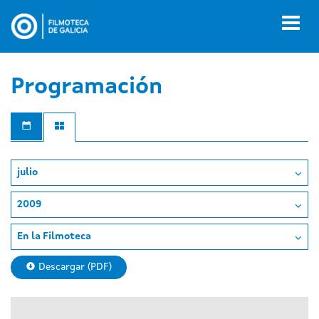
Pasar
al
Toggl
contenido
naviga
principal
Programación
julio
2009
En la Filmoteca
Descargar (PDF)