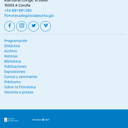
Rúa Durán Loriga, 10 baixo
15003 A Coruña
+34 881 881 260
filmotecadegalicia@xunta.gal
facebook
instagram
twitter
vimeo
Programación
Didáctica
Archivo
Noticias
Biblioteca
Publicaciones
Exposiciones
Cursos y seminarios
Préstamo
Sobre la Filmoteca
Horarios e prezos