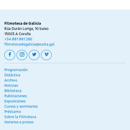
Filmoteca de Galicia
Rúa Durán Loriga, 10 baixo
15003 A Coruña
+34 881 881 260
filmotecadegalicia@xunta.gal
facebook
instagram
twitter
vimeo
Programación
Didáctica
Archivo
Noticias
Biblioteca
Publicaciones
Exposiciones
Cursos y seminarios
Préstamo
Sobre la Filmoteca
Horarios e prezos