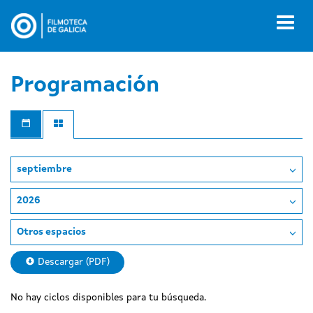
Pasar
al
Toggl
contenido
naviga
principal
Programación
septiembre
2026
Otros espacios
Descargar (PDF)
No hay ciclos disponibles para tu búsqueda.