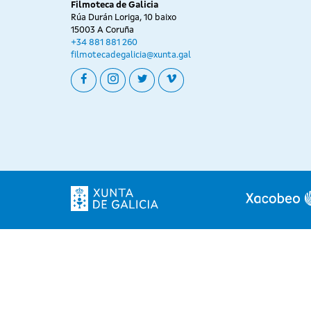
Filmoteca de Galicia
Rúa Durán Loriga, 10 baixo
15003 A Coruña
+34 881 881 260
filmotecadegalicia@xunta.gal
facebook
instagram
twitter
vimeo