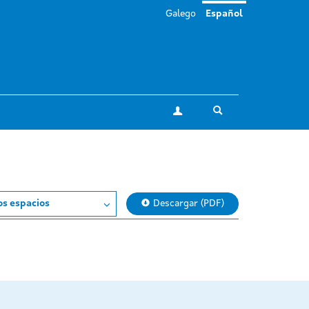
Galego
Español
Toggle search
Mi cuenta
os espacios
Descargar (PDF)