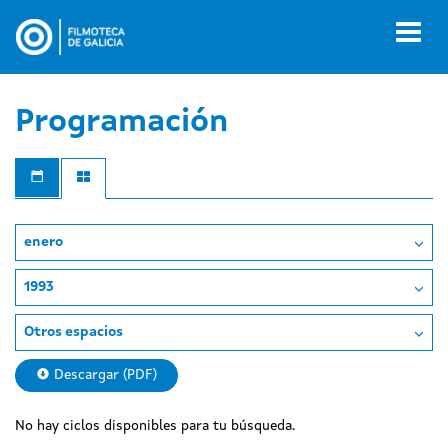
Pasar
al
Toggl
contenido
naviga
principal
Programación
enero
1993
Otros espacios
Descargar (PDF)
No hay ciclos disponibles para tu búsqueda.