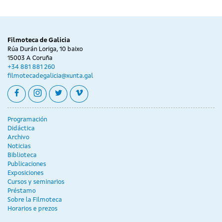
Filmoteca de Galicia
Rúa Durán Loriga, 10 baixo
15003 A Coruña
+34 881 881 260
filmotecadegalicia@xunta.gal
facebook
instagram
twitter
vimeo
Programación
Didáctica
Archivo
Noticias
Biblioteca
Publicaciones
Exposiciones
Cursos y seminarios
Préstamo
Sobre la Filmoteca
Horarios e prezos