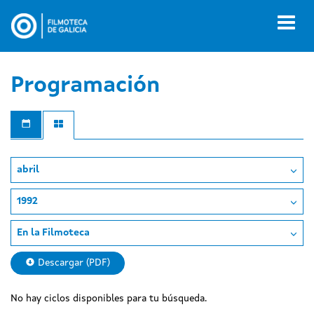
Pasar
al
Toggl
contenido
naviga
principal
Programación
abril
1992
En la Filmoteca
Descargar (PDF)
No hay ciclos disponibles para tu búsqueda.