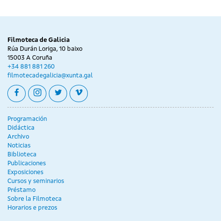
Filmoteca de Galicia
Rúa Durán Loriga, 10 baixo
15003 A Coruña
+34 881 881 260
filmotecadegalicia@xunta.gal
facebook
instagram
twitter
vimeo
Programación
Didáctica
Archivo
Noticias
Biblioteca
Publicaciones
Exposiciones
Cursos y seminarios
Préstamo
Sobre la Filmoteca
Horarios e prezos