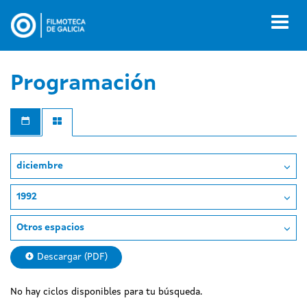
Pasar
al
Toggl
contenido
naviga
principal
Programación
diciembre
1992
Otros espacios
Descargar (PDF)
No hay ciclos disponibles para tu búsqueda.