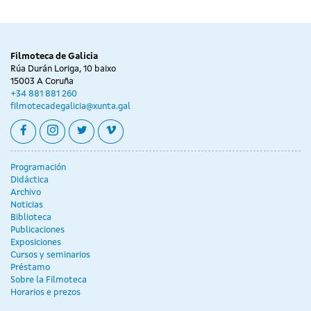
Filmoteca de Galicia
Rúa Durán Loriga, 10 baixo
15003 A Coruña
+34 881 881 260
filmotecadegalicia@xunta.gal
facebook
instagram
twitter
vimeo
Programación
Didáctica
Archivo
Noticias
Biblioteca
Publicaciones
Exposiciones
Cursos y seminarios
Préstamo
Sobre la Filmoteca
Horarios e prezos